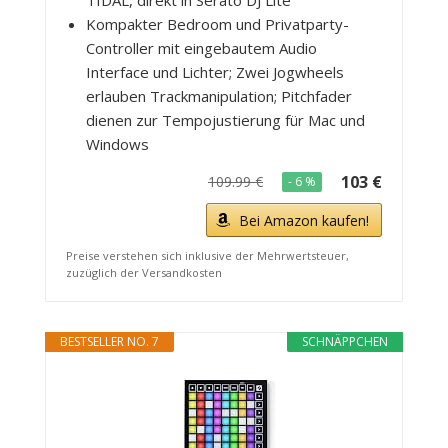
TIDAL, direkt in Serato DJ Lite
Kompakter Bedroom und Privatparty-
Controller mit eingebautem Audio
Interface und Lichter; Zwei Jogwheels
erlauben Trackmanipulation; Pitchfader
dienen zur Tempojustierung für Mac und
Windows
103 €
109.99 €
- 6 %
Bei Amazon kaufen!
Preise verstehen sich inklusive der Mehrwertsteuer,
zuzüglich der Versandkosten
BESTSELLER NO. 7
SCHNÄPPCHEN